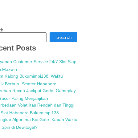
ch
Search
cent Posts
yanan Customer Service 24/7 Slot Siap
u Maxwin
m Kalong Bukumimpi138: Waktu
ik Berburu Scatter Habanero
ruhan Receh Jackpot Gede: Gameplay
Gacor Paling Menjanjikan
rbedaan Volatilitas Rendah dan Tinggi
 Slot Habanero Bukumimpi138
ngkar Algoritma Koi Gate: Kapan Waktu
 Spin di Dewitogel?