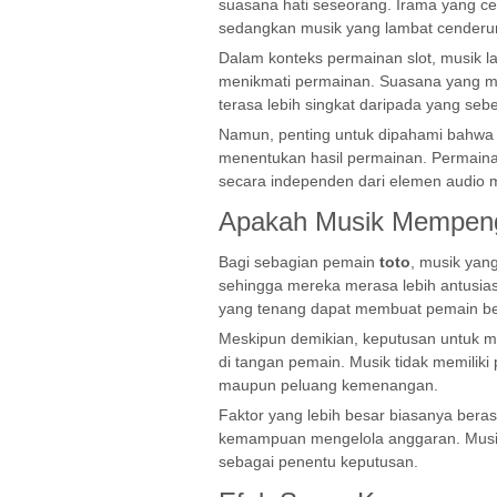
suasana hati seseorang. Irama yang ce
sedangkan musik yang lambat cenderun
Dalam konteks permainan slot, musik 
menikmati permainan. Suasana yang m
terasa lebih singkat daripada yang seb
Namun, penting untuk dipahami bahwa 
menentukan hasil permainan. Permaina
secara independen dari elemen audio 
Apakah Musik Mempeng
Bagi sebagian pemain
toto
, musik yan
sehingga mereka merasa lebih antusias
yang tenang dapat membuat pemain ber
Meskipun demikian, keputusan untuk m
di tangan pemain. Musik tidak memilik
maupun peluang kemenangan.
Faktor yang lebih besar biasanya bera
kemampuan mengelola anggaran. Musi
sebagai penentu keputusan.