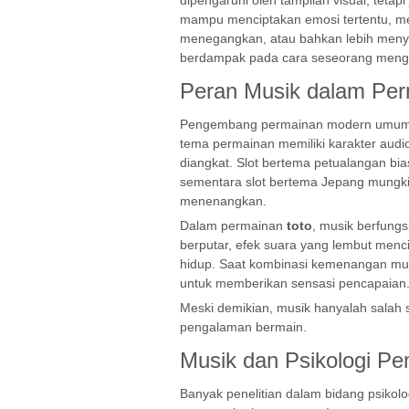
dipengaruhi oleh tampilan visual, teta
mampu menciptakan emosi tertentu, mem
menegangkan, atau bahkan lebih meny
berdampak pada cara seseorang meng
Peran Musik dalam Perm
Pengembang permainan modern umumny
tema permainan memiliki karakter aud
diangkat. Slot bertema petualangan 
sementara slot bertema Jepang mungki
menenangkan.
Dalam permainan
toto
, musik berfung
berputar, efek suara yang lembut menc
hidup. Saat kombinasi kemenangan munc
untuk memberikan sensasi pencapaian
Meski demikian, musik hanyalah salah
pengalaman bermain.
Musik dan Psikologi Pe
Banyak penelitian dalam bidang psiko