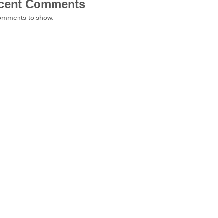
cent Comments
omments to show.