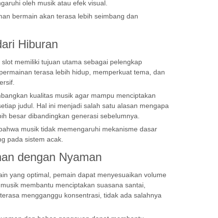
aruhi oleh musik atau efek visual.
an bermain akan terasa lebih seimbang dan
ari Hiburan
slot memiliki tujuan utama sebagai pelengkap
permainan terasa lebih hidup, memperkuat tema, dan
rsif.
angkan kualitas musik agar mampu menciptakan
tiap judul. Hal ini menjadi salah satu alasan mengapa
ebih besar dibandingkan generasi sebelumnya.
 bahwa musik tidak memengaruhi mekanisme dasar
g pada sistem acak.
inan dengan Nyaman
n yang optimal, pemain dapat menyesuaikan volume
a musik membantu menciptakan suasana santai,
a terasa mengganggu konsentrasi, tidak ada salahnya