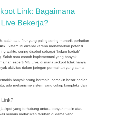
ckpot Link: Bagaimana
Live Bekerja?
k
, salah satu fitur yang paling sering menarik perhatian
ink
. Sistem ini dikenal karena menawarkan potensi
ing waktu, sering disebut sebagai “kolam hadiah”
. Salah satu contoh implementasi yang banyak
mainan seperti MG Live, di mana jackpot tidak hanya
banyak aktivitas dalam jaringan permainan yang sama
: semakin banyak orang bermain, semakin besar hadiah
 itu, ada mekanisme sistem yang cukup kompleks dan
 Link?
m jackpot yang terhubung antara banyak mesin atau
 kali pemain melakukan taruhan di game yang