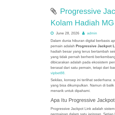
Progressive Ja
Kolam Hadiah MG 
June 28, 2026
admin
Dalam dunia hiburan digital berbasis
ap
pemain adalah
Progressive Jackpot L
hadiah besar yang terus bertambah seir
yang tidak pernah berhenti berkembang
dibicarakan adalah pada ekosistem per
berasal dari satu pemain, tetapi dari 
vipbet88
.
Sekilas, konsep ini terlihat sederhana
yang bisa dikumpulkan. Namun di balik
menarik untuk dipahami.
Apa Itu Progressive Jackpot
Progressive Jackpot Link adalah siste
permainan dalam satu jaringan. Setiap