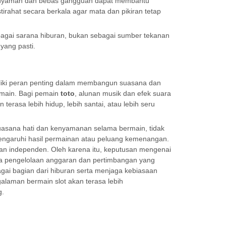
ng nyaman dan bebas gangguan dapat membantu
tirahat secara berkala agar mata dan pikiran tetap
bagai sarana hiburan, bukan sebagai sumber tekanan
yang pasti.
iliki peran penting dalam membangun suasana dan
rmain. Bagi pemain
toto
, alunan musik dan efek suara
rasa lebih hidup, lebih santai, atau lebih seru
asana hati dan kenyamanan selama bermain, tidak
engaruhi hasil permainan atau peluang kemenangan.
 dan independen. Oleh karena itu, keputusan mengenai
ada pengelolaan anggaran dan pertimbangan yang
gai bagian dari hiburan serta menjaga kebiasaan
laman bermain slot akan terasa lebih
g.