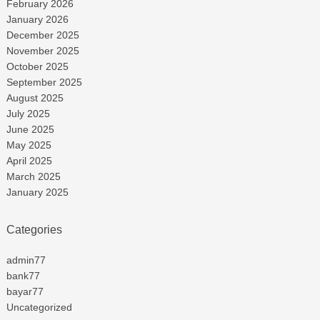
February 2026
January 2026
December 2025
November 2025
October 2025
September 2025
August 2025
July 2025
June 2025
May 2025
April 2025
March 2025
January 2025
Categories
admin77
bank77
bayar77
Uncategorized