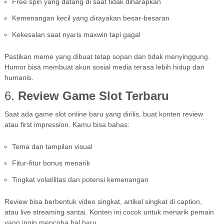
Free spin yang datang di saat tidak diharapkan
Kemenangan kecil yang dirayakan besar-besaran
Kekesalan saat nyaris maxwin tapi gagal
Pastikan meme yang dibuat tetap sopan dan tidak menyinggung.
Humor bisa membuat akun sosial media terasa lebih hidup dan
humanis.
6.
Review Game Slot Terbaru
Saat ada game slot online baru yang dirilis, buat konten review
atau first impression. Kamu bisa bahas:
Tema dan tampilan visual
Fitur-fitur bonus menarik
Tingkat volatilitas dan potensi kemenangan
Review bisa berbentuk video singkat, artikel singkat di caption,
atau live streaming santai. Konten ini cocok untuk menarik pemain
yang ingin mencoba hal baru.