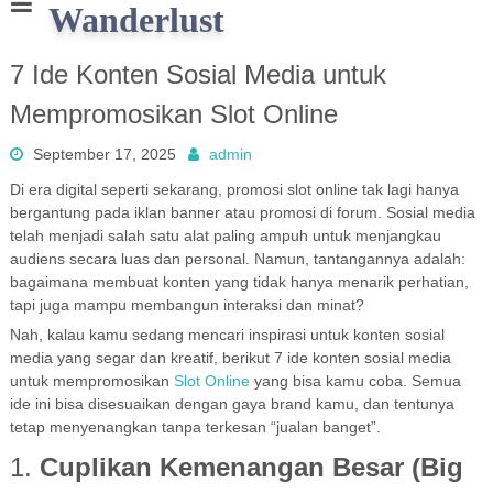
Skip
Wanderlust
to
content
7 Ide Konten Sosial Media untuk
Mempromosikan Slot Online
September 17, 2025
admin
Di era digital seperti sekarang, promosi slot online tak lagi hanya
bergantung pada iklan banner atau promosi di forum. Sosial media
telah menjadi salah satu alat paling ampuh untuk menjangkau
audiens secara luas dan personal. Namun, tantangannya adalah:
bagaimana membuat konten yang tidak hanya menarik perhatian,
tapi juga mampu membangun interaksi dan minat?
Nah, kalau kamu sedang mencari inspirasi untuk konten sosial
media yang segar dan kreatif, berikut 7 ide konten sosial media
untuk mempromosikan
Slot Online
yang bisa kamu coba. Semua
ide ini bisa disesuaikan dengan gaya brand kamu, dan tentunya
tetap menyenangkan tanpa terkesan “jualan banget”.
1.
Cuplikan Kemenangan Besar (Big