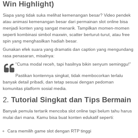
Win Highlight)
Siapa yang tidak suka melihat kemenangan besar? Video pendek
atau animasi kemenangan besar dari permainan slot online bisa
menjadi konten yang sangat menarik. Tampilkan momen-momen
seperti kombinasi simbol maxwin, scatter berturut-turut, atau free
spin yang menghasilkan hadiah besar.
Gunakan efek suara yang dramatis dan caption yang mengundang
rasa penasaran, misalnya:
“Cuma modal receh, tapi hasilnya bikin senyum seminggu!”
Pastikan kontennya singkat, tidak membocorkan terlalu
banyak detail pribadi, dan tetap sesuai dengan pedoman
komunitas platform sosial media.
2.
Tutorial Singkat dan Tips Bermain
Banyak pemula tertarik mencoba slot online tapi belum tahu harus
mulai dari mana. Kamu bisa buat konten edukatif seperti:
Cara memilih game slot dengan RTP tinggi