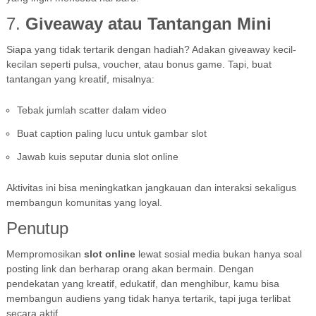
7.
Giveaway atau Tantangan Mini
Siapa yang tidak tertarik dengan hadiah? Adakan giveaway kecil-
kecilan seperti pulsa, voucher, atau bonus game. Tapi, buat
tantangan yang kreatif, misalnya:
Tebak jumlah scatter dalam video
Buat caption paling lucu untuk gambar slot
Jawab kuis seputar dunia slot online
Aktivitas ini bisa meningkatkan jangkauan dan interaksi sekaligus
membangun komunitas yang loyal.
Penutup
Mempromosikan
slot online
lewat sosial media bukan hanya soal
posting link dan berharap orang akan bermain. Dengan
pendekatan yang kreatif, edukatif, dan menghibur, kamu bisa
membangun audiens yang tidak hanya tertarik, tapi juga terlibat
secara aktif.