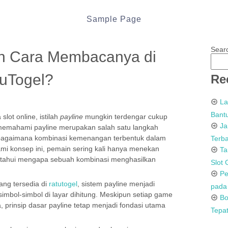
Sample Page
Sear
an Cara Membacanya di
tuTogel?
Re
La
Bant
lot online, istilah
payline
mungkin terdengar cukup
Ja
memahami payline merupakan salah satu langkah
 bagaimana kombinasi kemenangan terbentuk dalam
Terba
i konsep ini, pemain sering kali hanya menekan
Ta
etahui mengapa sebuah kombinasi menghasilkan
Slot 
Pe
ang tersedia di
ratutogel
, sistem payline menjadi
pada
imbol-simbol di layar dihitung. Meskipun setiap game
Bo
 prinsip dasar payline tetap menjadi fondasi utama
Tepat