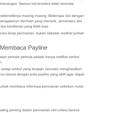
menangan. Namun hal tersebut tidak otomatis
akteristiknya masing-masing. Beberapa slot dengan
n pengalaman bermain yang menarik, sementara slot
asi kombinasi yang lebih luas.
cara kerja permainan, bukan sekadar melihat jumlah
Membaca Payline
kukan pemain pemula adalah hanya melihat simbol
n.
etiap simbol yang berjejer otomatis menghasilkan
us sesuai dengan pola payline yang aktif agar dapat
u untuk membaca informasi permainan sebelum mulai
aling penting dalam permainan slot online karena