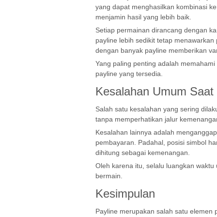
yang dapat menghasilkan kombinasi ke
menjamin hasil yang lebih baik.
Setiap permainan dirancang dengan kar
payline lebih sedikit tetap menawarka
dengan banyak payline memberikan vari
Yang paling penting adalah memahami 
payline yang tersedia.
Kesalahan Umum Saat 
Salah satu kesalahan yang sering dila
tanpa memperhatikan jalur kemenanga
Kesalahan lainnya adalah menganggap s
pembayaran. Padahal, posisi simbol har
dihitung sebagai kemenangan.
Oleh karena itu, selalu luangkan wakt
bermain.
Kesimpulan
Payline merupakan salah satu elemen p