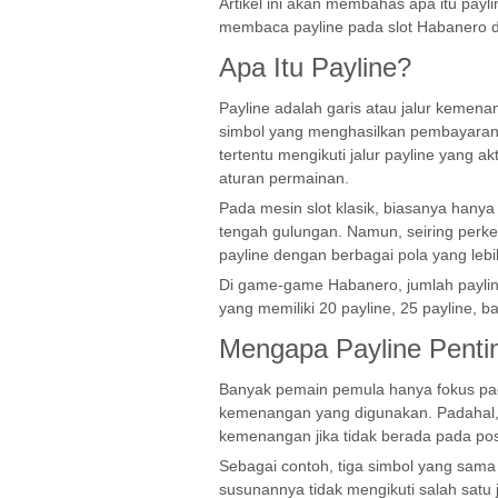
Artikel ini akan membahas apa itu pay
membaca payline pada slot Habanero 
Apa Itu Payline?
Payline adalah garis atau jalur keme
simbol yang menghasilkan pembayaran.
tertentu mengikuti jalur payline yang
aturan permainan.
Pada mesin slot klasik, biasanya hanya 
tengah gulungan. Namun, seiring perke
payline dengan berbagai pola yang leb
Di game-game Habanero, jumlah payline
yang memiliki 20 payline, 25 payline, b
Mengapa Payline Penti
Banyak pemain pemula hanya fokus pad
kemenangan yang digunakan. Padahal,
kemenangan jika tidak berada pada posi
Sebagai contoh, tiga simbol yang sama m
susunannya tidak mengikuti salah satu