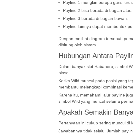
Payline 1 mungkin berupa garis lurus
Payline 2 bisa berada di bagian atas.
Payline 3 berada di bagian bawah.
Payline lainnya dapat membentuk pol
Dengan melihat diagram tersebut, pe
dihitung oleh sistem.
Hubungan Antara Payli
Dalam banyak slot Habanero, simbol Wi
biasa.
Ketika Wild muncul pada posisi yang tep
membantu melengkapi kombinasi kem
Karena itu, memahami jalur payline ju
simbol Wild yang muncul selama perma
Apakah Semakin Banyak
Pertanyaan ini cukup sering muncul di
Jawabannya tidak selalu. Jumlah paylin