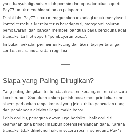
yang banyak digunakan oleh pemain dan operator situs seperti
Pay77 untuk menghindari batas pelaporan.
Di sisi lain, Pay77 justru menggunakan teknologi untuk menyiasati
kontrol tersebut. Mereka terus beradaptasi, mengganti saluran
pembayaran, dan bahkan memberi panduan pada pengguna agar
transaksi terlihat seperti “pembayaran biasa”.
Ini bukan sekadar permainan kucing dan tikus, tapi pertarungan
cerdas antara inovasi dan regulasi.
Siapa yang Paling Dirugikan?
Yang paling dirugikan tentu adalah sistem keuangan formal secara
keseluruhan. Saat dana dalam jumlah besar mengalir keluar dari
sistem perbankan tanpa kontrol yang jelas, risiko pencucian uang
dan pendanaan aktivitas ilegal makin besar.
Lebih dari itu, pengguna awam juga berisiko—baik dari sisi
keamanan data pribadi maupun potensi kehilangan dana. Karena
transaksi tidak dilindungi hukum secara resmi, pengguna Pay77