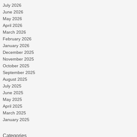
July 2026
June 2026
May 2026
April 2026
March 2026
February 2026
January 2026
December 2025
November 2025
October 2025
September 2025
August 2025
July 2025
June 2025
May 2025
April 2025
March 2025
January 2025
Categories