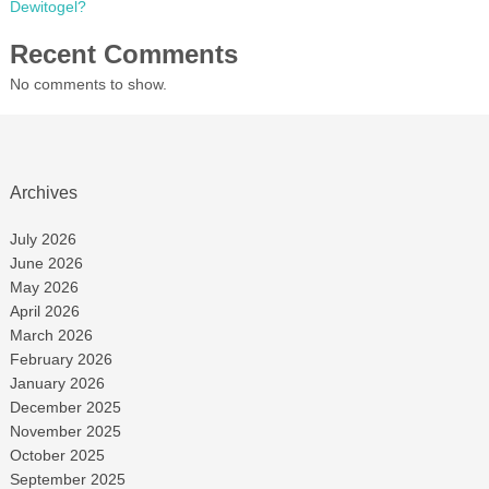
Dewitogel?
Recent Comments
No comments to show.
Archives
July 2026
June 2026
May 2026
April 2026
March 2026
February 2026
January 2026
December 2025
November 2025
October 2025
September 2025