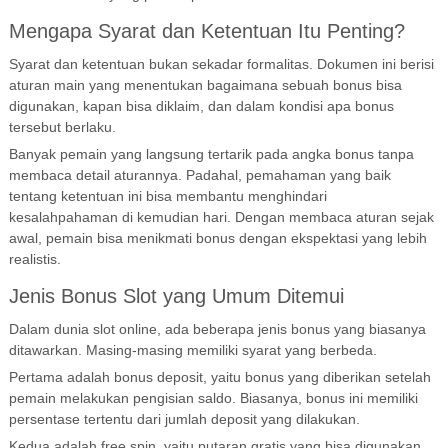
Mengapa Syarat dan Ketentuan Itu Penting?
Syarat dan ketentuan bukan sekadar formalitas. Dokumen ini berisi
aturan main yang menentukan bagaimana sebuah bonus bisa
digunakan, kapan bisa diklaim, dan dalam kondisi apa bonus
tersebut berlaku.
Banyak pemain yang langsung tertarik pada angka bonus tanpa
membaca detail aturannya. Padahal, pemahaman yang baik
tentang ketentuan ini bisa membantu menghindari
kesalahpahaman di kemudian hari. Dengan membaca aturan sejak
awal, pemain bisa menikmati bonus dengan ekspektasi yang lebih
realistis.
Jenis Bonus Slot yang Umum Ditemui
Dalam dunia slot online, ada beberapa jenis bonus yang biasanya
ditawarkan. Masing-masing memiliki syarat yang berbeda.
Pertama adalah bonus deposit, yaitu bonus yang diberikan setelah
pemain melakukan pengisian saldo. Biasanya, bonus ini memiliki
persentase tertentu dari jumlah deposit yang dilakukan.
Kedua adalah free spin, yaitu putaran gratis yang bisa digunakan