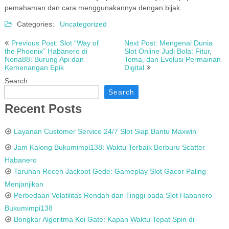
pemahaman dan cara menggunakannya dengan bijak.
Categories:
Uncategorized
Post
Previous Post: Slot “Way of
Next Post: Mengenal Dunia
the Phoenix” Habanero di
Slot Online Judi Bola: Fitur,
navigation
Nona88: Burung Api dan
Tema, dan Evolusi Permainan
Kemenangan Epik
Digital
Search
Search
Recent Posts
Layanan Customer Service 24/7 Slot Siap Bantu Maxwin
Jam Kalong Bukumimpi138: Waktu Terbaik Berburu Scatter
Habanero
Taruhan Receh Jackpot Gede: Gameplay Slot Gacor Paling
Menjanjikan
Perbedaan Volatilitas Rendah dan Tinggi pada Slot Habanero
Bukumimpi138
Bongkar Algoritma Koi Gate: Kapan Waktu Tepat Spin di