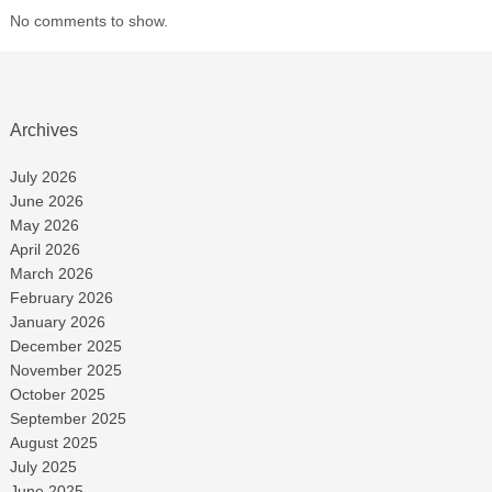
No comments to show.
Archives
July 2026
June 2026
May 2026
April 2026
March 2026
February 2026
January 2026
December 2025
November 2025
October 2025
September 2025
August 2025
July 2025
June 2025