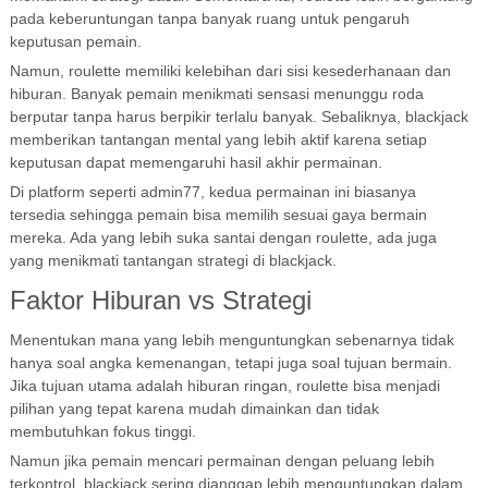
pada keberuntungan tanpa banyak ruang untuk pengaruh
keputusan pemain.
Namun, roulette memiliki kelebihan dari sisi kesederhanaan dan
hiburan. Banyak pemain menikmati sensasi menunggu roda
berputar tanpa harus berpikir terlalu banyak. Sebaliknya, blackjack
memberikan tantangan mental yang lebih aktif karena setiap
keputusan dapat memengaruhi hasil akhir permainan.
Di platform seperti admin77, kedua permainan ini biasanya
tersedia sehingga pemain bisa memilih sesuai gaya bermain
mereka. Ada yang lebih suka santai dengan roulette, ada juga
yang menikmati tantangan strategi di blackjack.
Faktor Hiburan vs Strategi
Menentukan mana yang lebih menguntungkan sebenarnya tidak
hanya soal angka kemenangan, tetapi juga soal tujuan bermain.
Jika tujuan utama adalah hiburan ringan, roulette bisa menjadi
pilihan yang tepat karena mudah dimainkan dan tidak
membutuhkan fokus tinggi.
Namun jika pemain mencari permainan dengan peluang lebih
terkontrol, blackjack sering dianggap lebih menguntungkan dalam