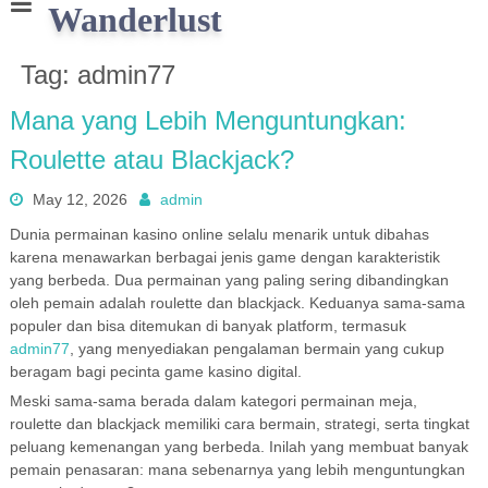
Skip
Wanderlust
to
content
Tag:
admin77
Mana yang Lebih Menguntungkan:
Roulette atau Blackjack?
May 12, 2026
admin
Dunia permainan kasino online selalu menarik untuk dibahas
karena menawarkan berbagai jenis game dengan karakteristik
yang berbeda. Dua permainan yang paling sering dibandingkan
oleh pemain adalah roulette dan blackjack. Keduanya sama-sama
populer dan bisa ditemukan di banyak platform, termasuk
admin77
, yang menyediakan pengalaman bermain yang cukup
beragam bagi pecinta game kasino digital.
Meski sama-sama berada dalam kategori permainan meja,
roulette dan blackjack memiliki cara bermain, strategi, serta tingkat
peluang kemenangan yang berbeda. Inilah yang membuat banyak
pemain penasaran: mana sebenarnya yang lebih menguntungkan