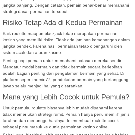
jangka panjang. Dengan catatan, pemain benar-benar memahami
strategi dasar permainan tersebut.
Risiko Tetap Ada di Kedua Permainan
Baik roulette maupun blackjack tetap merupakan permainan
kasino yang memiliki risiko. Tidak ada jaminan kemenangan dalam
jangka pendek, karena hasil permainan tetap dipengaruhi oleh
sistem acak dan aturan kasino.
Penting bagi pemain untuk memahami batasan mereka sendiri.
Mengatur modal bermain dan tidak bermain secara berlebihan
adalah bagian penting dari pengalaman bermain yang sehat. Di
platform seperti admin77, pendekatan bermain yang bertanggung
jawab selalu menjadi hal yang disarankan.
Mana yang Lebih Cocok untuk Pemula?
Untuk pemula, roulette biasanya lebih mudah dipahami karena
tidak memerlukan strategi rumit. Pemain hanya perlu memilih jenis
taruhan dan menunggu hasilnya. Ini membuat roulette cocok
sebagai pintu masuk ke dunia permainan kasino online.