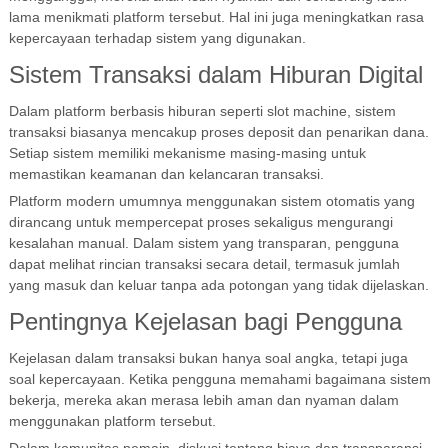
lama menikmati platform tersebut. Hal ini juga meningkatkan rasa
kepercayaan terhadap sistem yang digunakan.
Sistem Transaksi dalam Hiburan Digital
Dalam platform berbasis hiburan seperti
slot machine
, sistem
transaksi biasanya mencakup proses deposit dan penarikan dana.
Setiap sistem memiliki mekanisme masing-masing untuk
memastikan keamanan dan kelancaran transaksi.
Platform modern umumnya menggunakan sistem otomatis yang
dirancang untuk mempercepat proses sekaligus mengurangi
kesalahan manual. Dalam sistem yang transparan, pengguna
dapat melihat rincian transaksi secara detail, termasuk jumlah
yang masuk dan keluar tanpa ada potongan yang tidak dijelaskan.
Pentingnya Kejelasan bagi Pengguna
Kejelasan dalam transaksi bukan hanya soal angka, tetapi juga
soal kepercayaan. Ketika pengguna memahami bagaimana sistem
bekerja, mereka akan merasa lebih aman dan nyaman dalam
menggunakan platform tersebut.