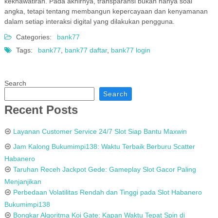
kekhawatiran. Pada akhirnya, transparansi bukan hanya soal
angka, tetapi tentang membangun kepercayaan dan kenyamanan
dalam setiap interaksi digital yang dilakukan pengguna.
Categories:
bank77
Tags:
bank77
,
bank77 daftar
,
bank77 login
Search
Search
Recent Posts
Layanan Customer Service 24/7 Slot Siap Bantu Maxwin
Jam Kalong Bukumimpi138: Waktu Terbaik Berburu Scatter
Habanero
Taruhan Receh Jackpot Gede: Gameplay Slot Gacor Paling
Menjanjikan
Perbedaan Volatilitas Rendah dan Tinggi pada Slot Habanero
Bukumimpi138
Bongkar Algoritma Koi Gate: Kapan Waktu Tepat Spin di