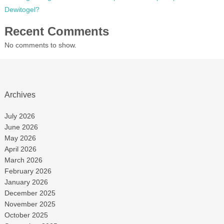
Dewitogel?
Recent Comments
No comments to show.
Archives
July 2026
June 2026
May 2026
April 2026
March 2026
February 2026
January 2026
December 2025
November 2025
October 2025